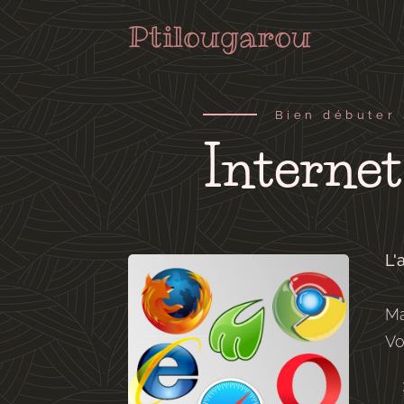
Ptilougarou
Bien débuter 
Internet 
L'
Ma
Vo