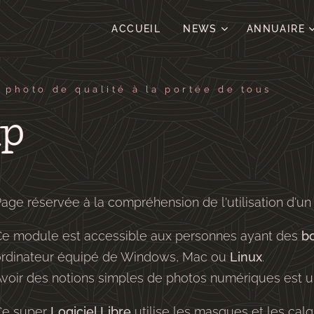
ACCUEIL
NEWS
ANNUAIRE
 photo de qualité à la portée de tous
mp
age réservée à la compréhension de l'utilisation d'un
Ce module est accessible aux personnes ayant des
b
ordinateur équipé de Windows, Mac ou
Linux
.
voir des notions simples de photos numériques est un 
Ce super
Logiciel Libre
utilise les masques et les calq