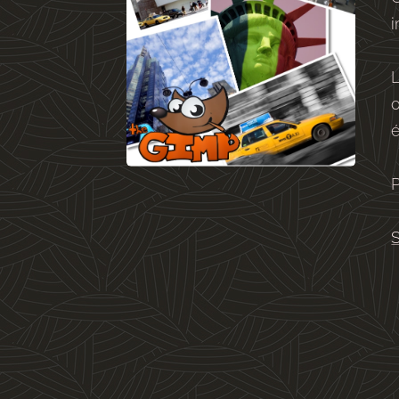
L
o
S