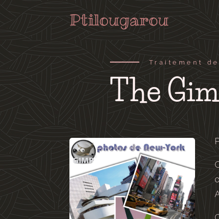
Ptilougarou
Traitement de
The Gi
P
A