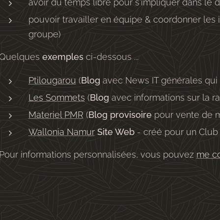
avoir du temps libre pour s'impliquer dans le
pouvoir travailler en équipe & coordonner les i
groupe)
Quelques
exemples
ci-dessous ...
Ptilougarou
(
Blog
avec News IT générales qui po
Les Sommets
(
Blog
avec informations sur la ra
Materiel PMR
(
Blog
provisoire
pour vente de m
Wallonia Namur
Site Web
- créé pour un Club 
Pour informations personnalisées, vous pouvez
me co