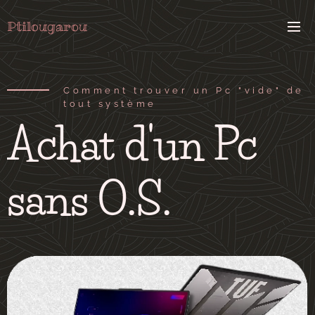
Ptilougarou
Comment trouver un Pc "vide" de
tout système
Achat d'un Pc
sans O.S.