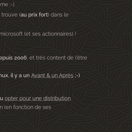
me ;-)
 trouve (
au prix fort
) dans le
crosoft (et ses actionnaires) !
epuis 2006
, et très content de l'être
ux, il y a un
Avant & un Après
;-)
u
opter pour une distribution
n (en fonction de ses