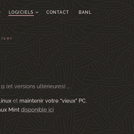
LOGICIELS
CONTACT
BANL
liser
(et versions ultérieures) ....
Linux
et
maintenir votre "vieux" PC
,
nux Mint
disponible ici